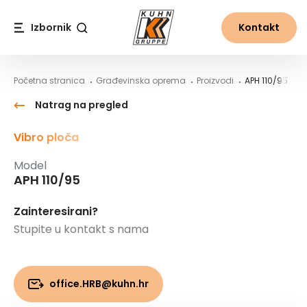
Table Of Content
APH 110/95
Sadržaj
Sadržaj
glavna navigacija
Izbornik
Kontakt
Traži
Početna stranica
Građevinska oprema
Proizvodi
APH 110/95
Natrag na pregled
Vibro ploča
Model
APH 110/95
Zainteresirani?
Stupite u kontakt s nama
office.HRB@kuhn.hr