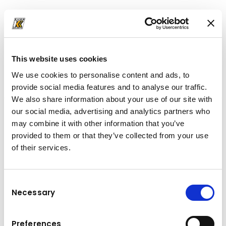
Preuzimanja
Mapa
(PDF, 2.02 MB)
Mapa
(PDF, 4.82 MB)
This website uses cookies
Mapa
(PDF, 5.79 MB)
Mapa
(PDF, 4.89 MB)
We use cookies to personalise content and ads, to
provide social media features and to analyse our traffic.
We also share information about your use of our site with
our social media, advertising and analytics partners who
may combine it with other information that you’ve
provided to them or that they’ve collected from your use
of their services.
Consent
Necessary
Selection
Preferences