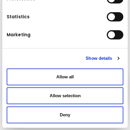
Statistics
Diesel (kW / KS): 17,5/23,5
Radna težina Diesel(KG): 825
Širina stroja: 650mm
Marketing
Maksimalna frekvencija vibracije: 48 Hz
Maksimalna centrifugalna sila 110kN
Show details
Allow all
Kuhn
Group
Allow selection
Pratite nas!
Deny