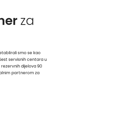
tner
za
tablirali smo se kao
est servisnih centara u
 rezervnih dijelova 90
dealnim partnerom za