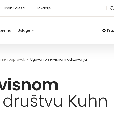
Tisak i vijesti
Lokacije
Tr
 oprema
Usluge
Traž
nje i popravak
Ugovori o servisnom održavanju
rvisnom
 društvu Kuhn