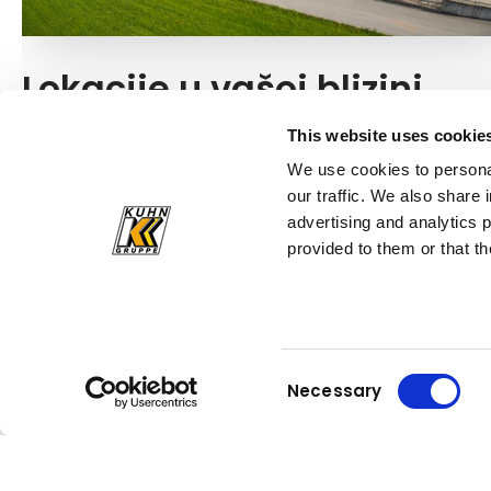
Lokacije u vašoj blizini
Želite li nas posjetiti na licu mjesta? Iskoristite
This website uses cookie
praktičan alat za traženje lokacije kako biste pronašli
We use cookies to personal
lokaciju društva Kuhn u svojoj blizini.
our traffic. We also share 
advertising and analytics 
Pronađite lokaciju
provided to them or that th
Consent
Necessary
Selection
Kuhn
Group