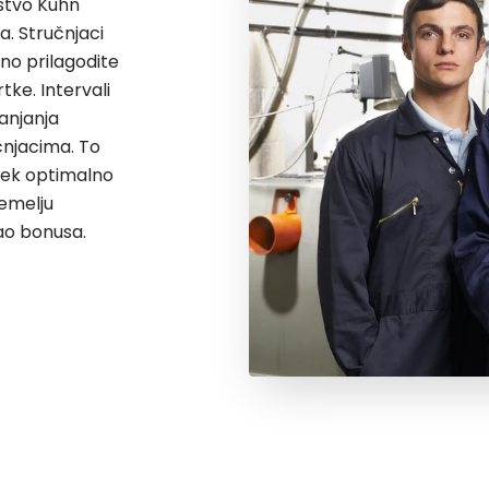
uštvo Kuhn
. Stručnjaci
no prilagodite
ke. Intervali
anjanja
čnjacima. To
jek optimalno
emelju
ao bonusa.