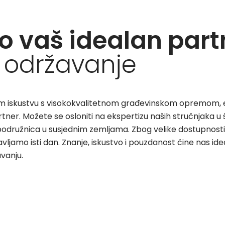
o vaš idealan par
 održavanje
em iskustvu s visokokvalitetnom građevinskom opremom, e
er. Možete se osloniti na ekspertizu naših stručnjaka u š
2 podružnica u susjednim zemljama. Zbog velike dostupnosti
ljamo isti dan. Znanje, iskustvo i pouzdanost čine nas i
vanju.