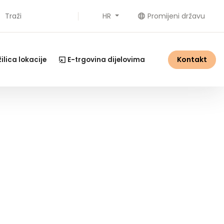
HR
Promijeni državu
aži
Kontakt
ilica lokacije
E-trgovina dijelovima