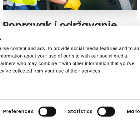
Popravak i održavanje
Zanimaju li vas usluge popravka i održavanja koje nudi
s
Kuhn? Rado ćemo vam reći više na našim mjestima
ise content and ads, to provide social media features and to an
servisiranja.
information about your use of our site with our social media,
partners who may combine it with other information that you’ve
Više informacija
ey’ve collected from your use of their services.
Preferences
Statistics
Mark