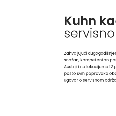
Kuhn ka
servisno
Zahvaljujući dugogodišnj
snažan, kompetentan partn
Austriji i na lokacijama 1
posto svih popravaka obav
ugovor o servisnom održa