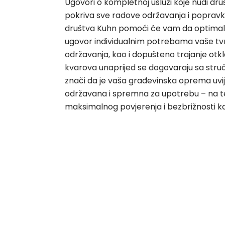
Ugovori o kompletnoj usluzi koje nudi dr
pokriva sve radove održavanja i popravka
društva Kuhn pomoći će vam da optimal
ugovor individualnim potrebama vaše tvrt
održavanja, kao i dopušteno trajanje otkl
kvarova unaprijed se dogovaraju sa stru
znači da je vaša građevinska oprema uvi
održavana i spremna za upotrebu – na t
maksimalnog povjerenja i bezbrižnosti k