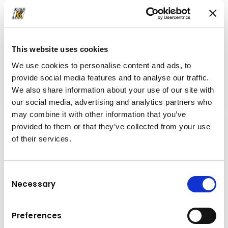
Marka i model
PowerScreen Powertrak 750
This website uses cookies
Zapremina
600 tone po satu
We use cookies to personalise content and ads, to
provide social media features and to analyse our traffic.
We also share information about your use of our site with
Sita za početno prosijavanje
Detalji
our social media, advertising and analytics partners who
may combine it with other information that you’ve
provided to them or that they’ve collected from your use
of their services.
Consent
Necessary
Selection
Preferences