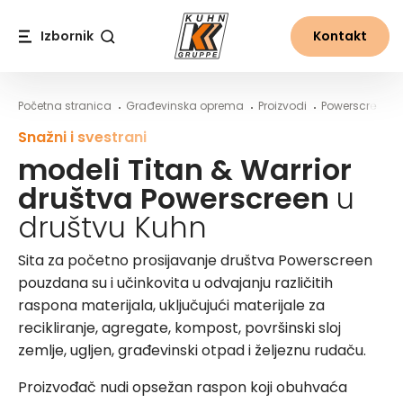
Table Of Content
modeli Titan & Warrior društva Powerscreen u dr
Više informacija o strojev
Sadržaj
Sadržaj
glavna navigacija
Izbornik
Kontakt
Traži
Početna stranica
Građevinska oprema
Proizvodi
Powerscreen
Snažni i svestrani
modeli Titan & Warrior
društva Powerscreen
u
društvu Kuhn
Sita za početno prosijavanje društva Powerscreen
pouzdana su i učinkovita u odvajanju različitih
raspona materijala, uključujući materijale za
recikliranje, agregate, kompost, površinski sloj
zemlje, ugljen, građevinski otpad i željeznu rudaču.
Proizvođač nudi opsežan raspon koji obuhvaća