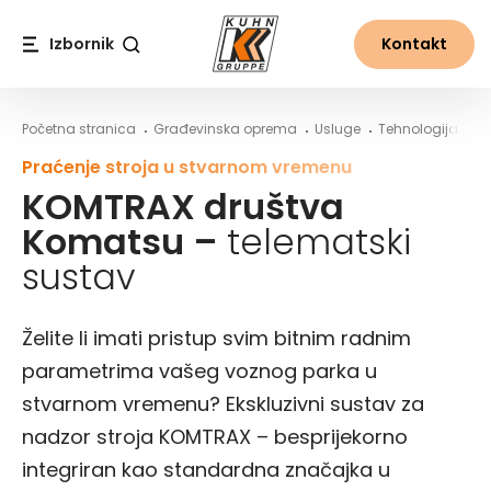
Table Of Content
Više iz the world of Kuhn
Napredne funkcije i značajke sustava KOMTRAX dr
KOMTRAX društva Komatsu – telematski sustav
Sadržaj
Sadržaj
glavna navigacija
Izbornik
Kontakt
Traži
Početna stranica
Građevinska oprema
Usluge
Tehnologija i dig
Praćenje stroja u stvarnom vremenu
KOMTRAX društva
Komatsu –
telematski
sustav
Želite li imati pristup svim bitnim radnim
parametrima vašeg voznog parka u
stvarnom vremenu? Ekskluzivni sustav za
nadzor stroja KOMTRAX – besprijekorno
integriran kao standardna značajka u