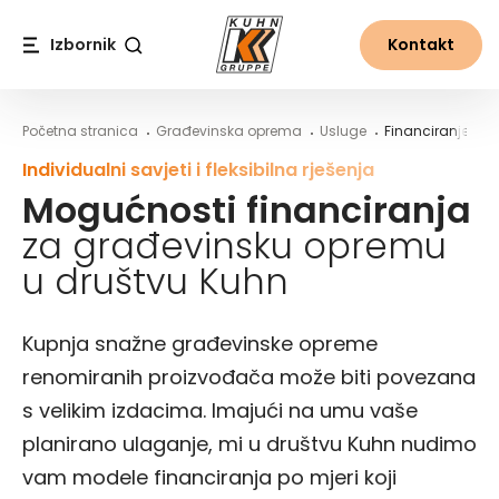
Table Of Content
Istražite the world of Kuhn
Mogućnosti financiranja za građevinsku opremu u dru
Najam građevinskih strojeva u društvu Kuhn
Stručno savjetovanje o financiranju u društvu Kuhn
Sadržaj
Sadržaj
glavna navigacija
Izbornik
Kontakt
Traži
Početna stranica
Građevinska oprema
Usluge
Financiranje
Individualni savjeti i fleksibilna rješenja
Mogućnosti financiranja
za građevinsku opremu
u društvu Kuhn
Kupnja snažne građevinske opreme
renomiranih proizvođača može biti povezana
s velikim izdacima. Imajući na umu vaše
planirano ulaganje, mi u društvu Kuhn nudimo
vam modele financiranja po mjeri koji