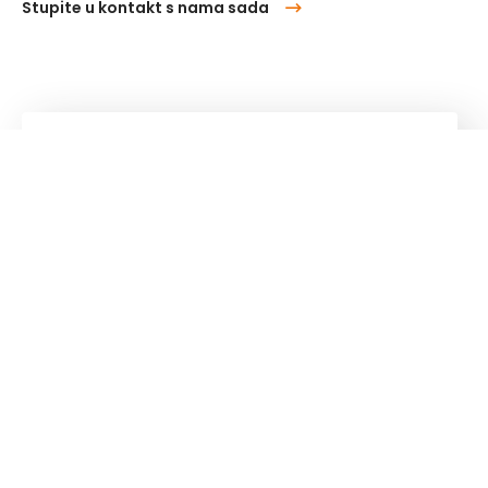
Stupite u kontakt s nama sada
Kuhn
Group
Pratite nas!
Ostanite u toku!
Naš newsletter je najprikladniji način da ostanete u
toku s onim što se događa u the world of Kuhn.