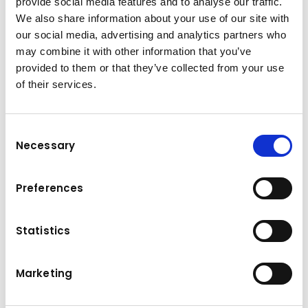
provide social media features and to analyse our traffic.
Najam građevinskih strojeva
u
We also share information about your use of our site with
društvu Kuhn
our social media, advertising and analytics partners who
may combine it with other information that you’ve
provided to them or that they’ve collected from your use
Jeste li znali da od društva Kuhn možete povoljno
of their services.
unajmiti najsuvremenije, optimalno održavane
građevinske strojeve? Zahvaljujući našim
mogućnostima najma, možete koristiti naše
Consent
vrhunske modele bez dugoročnog ulaganja.
Necessary
Selection
Saznajte više!
Preferences
Statistics
Istražite the world
of
Kuhn
Marketing