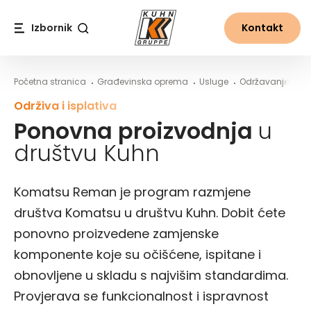
Table Of Content
Što se događa s komponentama koje ste razmijenili?
Prednosti ponovne prerade u društvu Kuhn
Više iz the world of Kuhn
Ponovna proizvodnja u društvu Kuhn
Proces ponovne proizvodnje u društvu Kuhn
Sadržaj
Sadržaj
glavna navigacija
Izbornik
Kontakt
Traži
Početna stranica
Građevinska oprema
Usluge
Održavanje i po
Održiva i isplativa
Ponovna proizvodnja
u
društvu Kuhn
Komatsu Reman je program razmjene
društva Komatsu u društvu Kuhn. Dobit ćete
ponovno proizvedene zamjenske
komponente koje su očišćene, ispitane i
obnovljene u skladu s najvišim standardima.
Provjerava se funkcionalnost i ispravnost