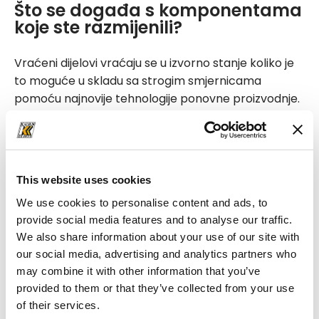
Što se događa s komponentama
koje ste razmijenili?
Vraćeni dijelovi vraćaju se u izvorno stanje koliko je
to moguće u skladu sa strogim smjernicama
pomoću najnovije tehnologije ponovne proizvodnje.
Zbog toga se rastavljaju, čiste i ispituju.
Neispravne komponente se zamjenjuju originalnim
rezervnim dijelovima ili se ponovno proizvode. Ako je
This website uses cookies
moguće, koriste se još modernije zamjenske
We use cookies to personalise content and ads, to
komponente prije nego što se proizvod pažljivo
provide social media features and to analyse our traffic.
ponovno sastavi. Nakon daljnjeg ispitivanja, proizvod
We also share information about your use of our site with
se ponovno boji i dodaje u zalihu programa Reman.
our social media, advertising and analytics partners who
may combine it with other information that you’ve
provided to them or that they’ve collected from your use
of their services.
Prednosti
ponovne prerade u