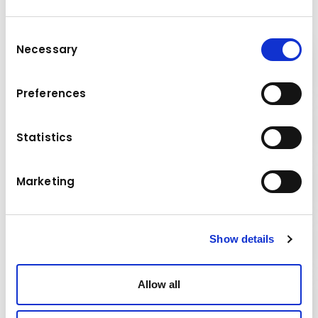
društvu Kuhn
Consent
Necessary
Selection
Ušteda troškova
Preferences
Pouzdanost
Statistics
Dugi vijek trajanja
Marketing
Sigurnost ulaganja
Show details
Allow all
Ekološka prihvatljivost