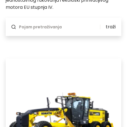
jednostavnog rukovanja i ekološki prihvatljivog
motora EU stupnja IV.
Ponovno će se ažurirati ako se nešto mijenja
traži