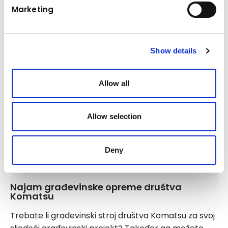
društvu Kuhn
Marketing
Show details
Allow all
Allow selection
Deny
Najam građevinske opreme društva
Komatsu
Trebate li građevinski stroj društva Komatsu za svoj