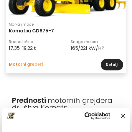
Marka i model
Komatsu GD675-7
Radna težina
Snaga motora
17,35-19,22 t
165/221 kW/HP
Motorni grederi
Detalji
Prednosti
motornih grejdera
društva Komatsu
Prvoklasna udobnost rukovatelja