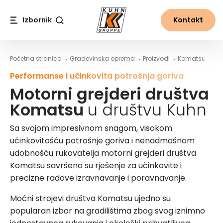
Table Of Content
Prednosti motornih grejdera društva Komatsu
Motorni grejderi društva Komatsu u društvu Kuhn
Sadržaj
Sadržaj
glavna navigacija
Izbornik
Kontakt
Traži
Početna stranica
Građevinska oprema
Proizvodi
Komatsu
Mot
Performanse i učinkovita potrošnja goriva
Motorni grejderi društva
Komatsu
u društvu Kuhn
Sa svojom impresivnom snagom, visokom
učinkovitošću potrošnje goriva i nenadmašnom
udobnošću rukovatelja motorni grejderi društva
Komatsu savršeno su rješenje za učinkovite i
precizne radove izravnavanje i poravnavanje.
Moćni strojevi društva Komatsu ujedno su
popularan izbor na gradilištima zbog svog iznimno