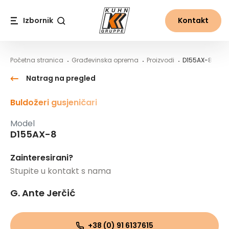
Table Of Content
D155AX-8
Sadržaj
Sadržaj
glavna navigacija
Izbornik
Kontakt
Traži
Početna stranica
Građevinska oprema
Proizvodi
D155AX-8
Natrag na pregled
Buldožeri gusjeničari
Model
D155AX-8
Zainteresirani?
Stupite u kontakt s nama
G. Ante Jerčić
+38 (0) 91 6137615