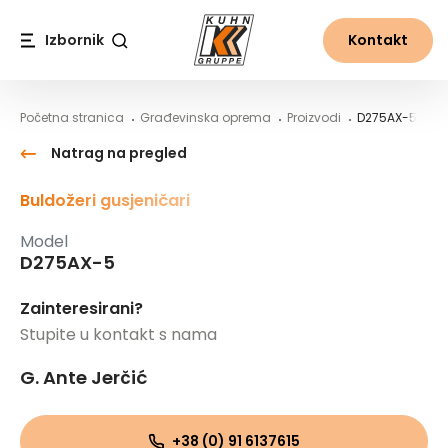
Table Of Content
D275AX-5
Sadržaj
Sadržaj
glavna navigacija
Izbornik
Kontakt
Traži
Početna stranica
Građevinska oprema
Proizvodi
D275AX-5
Natrag na pregled
Buldožeri gusjeničari
Model
D275AX-5
Zainteresirani?
Stupite u kontakt s nama
G. Ante Jerčić
+38 (0) 91 6137615