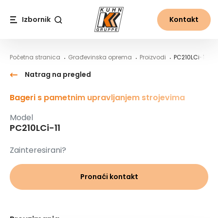
Table Of Content
PC210LCi-11
Sadržaj
Sadržaj
glavna navigacija
Izbornik
Kontakt
Traži
Početna stranica
Građevinska oprema
Proizvodi
PC210LCi-11
Natrag na pregled
Bageri s pametnim upravljanjem strojevima
Model
PC210LCi-11
Zainteresirani?
Pronaći kontakt